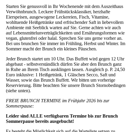
Starten Sie genussvoll in Ihr Wochenende mit dem Auszeithaus
Verwöhnbrunch. Leckere Frühstücksklassiker, herzhafte
Eierspeisen, ausgewogene Leckereien, Fisch, Vitamine,
wohltuende Heißgetränke und erfrischender Saft in liebevollem
Ambiente mit Seeblick warten auf Sie. Gerne achten wir auch
auf Lebensmittelunverträglichkeiten und Ernährungsformen wie
vegan, glutenfrei oder halal. Sprechen Sie uns gerne vorher an.
Bei uns brunchen Sie immer im Frühling, Herbst und Winter. Im
Sommer macht der Brunch ein kleines Päuschen.
Jeder Brunch startet um 10 Uhr. Das Buffett wird gegen 12 Uhr
abgebaut - selbstverständlich dürfen Sie aber den Brunch ganz
in Ruhe an Ihrem Tisch ausklingen lassen. Ausgleich p. P. 24,50
Euro inklusive: 1 Heißgetränk, 1 Gläschen Secco, Saft und
Wasser, sowie das Brunch Buffett. Wir bitten um vorherige
Reservierung. Bitte beachten Sie unsere Brunch Stornobedingen
(siehe unten).
FREIE BRUNCH TERMINE im Frühjahr 2026 bis zur
Sommerpause:
Leider sind ALLE verfügbaren Termine bis zur Brunch
Sommerpause bereits ausgebucht!
Es besteht die Möglichkeit sich auf die Warteliste setzen zu